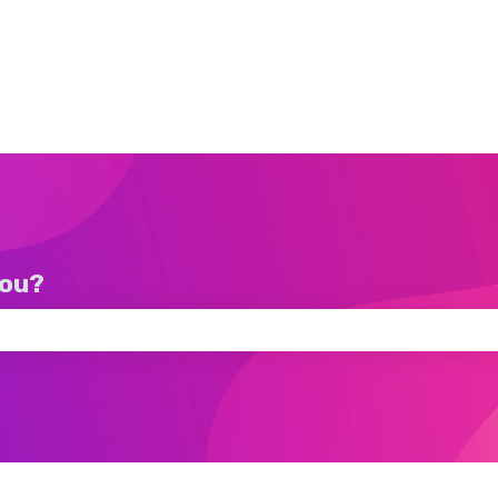
you?
 campo di ricerca è vuoto.