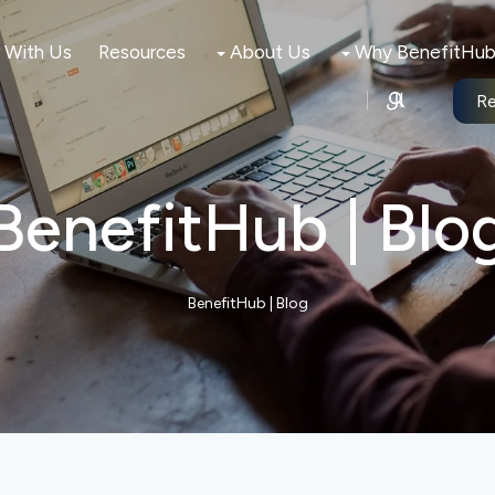
r With Us
Resources
About Us
Why BenefitHu
ال
R
BenefitHub | Blo
BenefitHub | Blog