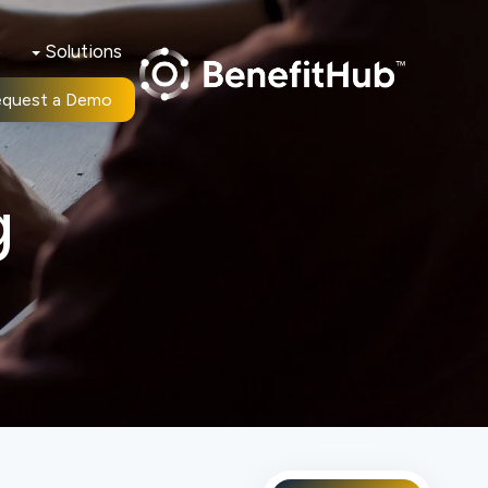
b
Solutions
equest a Demo
g