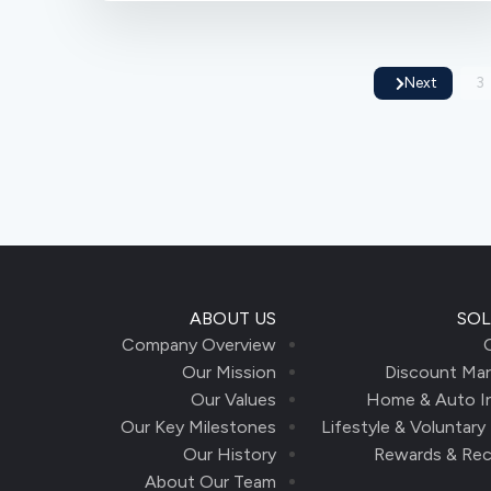
Next
3
ABOUT US
SOL
Company Overview
Our Mission
Discount Mar
Our Values
Home & Auto I
Our Key Milestones
Lifestyle & Voluntary
Our History
Rewards & Rec
About Our Team