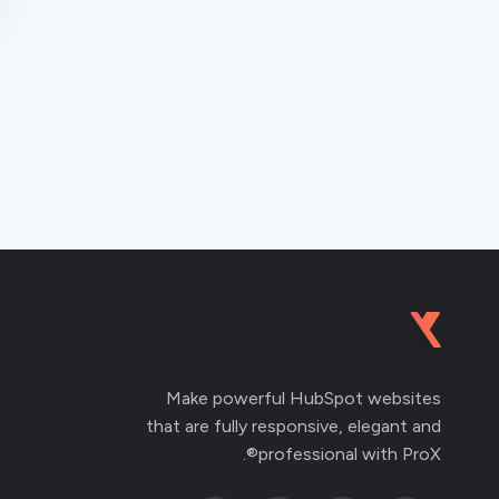
Make powerful HubSpot websites
that are fully responsive, elegant and
professional with ProX®.