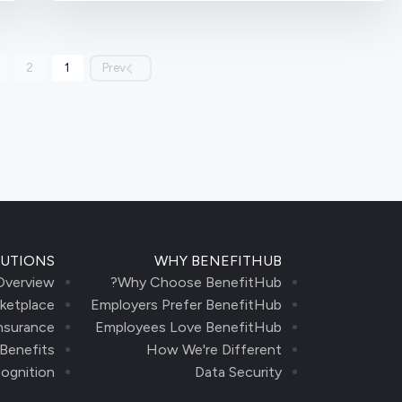
2
1
Prev
UTIONS
WHY BENEFITHUB
Overview
Why Choose BenefitHub?
ketplace
Employers Prefer BenefitHub
nsurance
Employees Love BenefitHub
 Benefits
How We're Different
ognition
Data Security