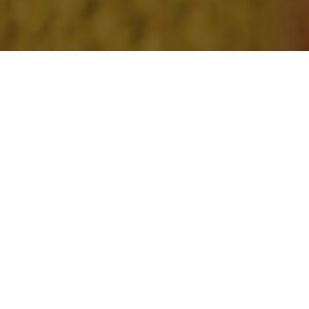
I consumatori si sentono in difficoltà a causa
dell'aumento dei costi dei beni di prima necessità, come i
generi alimentari, le utenze e i prodotti freschi. Molti
tagliano le spese discrezionali, come quelle per
l'abbigliamento e le vacanze, per dare priorità alle cose
essenziali (1). Ad esempio, il Consumer Pulse Summer
2025 di KPMG rivela che gli americani prevedono di
spendere il 7% in meno al mese per i ristoranti
quest'estate rispetto alle loro abitudini (2). Ma c'è una
buona notizia! Le opportunità di risparmio vanno oltre la
rinuncia ai beni di lusso; ci sono modi per risparmiare sulle
cose essenziali di tutti i giorni senza sacrifici, e le aziende
possono svolgere un ruolo cruciale nell'aiutare i dipendenti